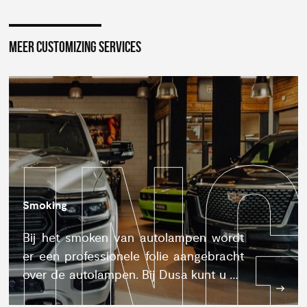
MEER CUSTOMIZING SERVICES
IN
IPI
W
Smoking
Bij het smoken van autolampen wordt
er een professionele folie aangebracht
over de autolampen. Bij Dusa kunt u dit
door professionals laten doen.