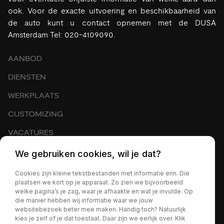
ook. Voor de exacte uitvoering en beschikbaarheid van
de auto kunt u contact opnemen met de DUSA
Amsterdam Tel: 020-4109090.
AANBOD
DIENSTEN
WERKPLAATS
CUSTOMIZING
VACATURES
EXPORT
We gebruiken cookies, wil je dat?
OVER ONS
Cookies zijn kleine tekstbestanden met informatie erin. Die
plaatsen we kort op je apparaat. Zo zien we bijvoorbeeld
CONTACT
welke pagina’s je zag, waar je afhaakte en wat je invulde. Op
die manier hebben wij informatie waar we jouw
NIEUWS
websitebezoek beter mee maken. Handig toch? Natuurlijk
kies je zelf of je dat toestaat. Daar zijn we eerlijk over. Klik