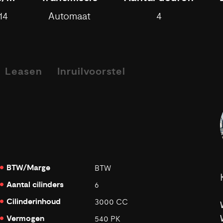
14
Automaat
4
Leasen
Inruilvoorstel
BTW/Marge
BTW
Aantal cilinders
6
Cilinderinhoud
3000 CC
Vermogen
540 PK