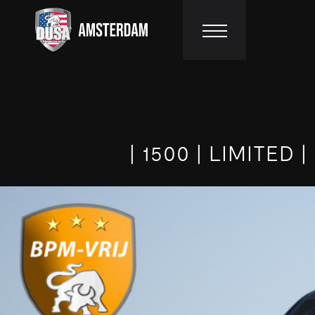
HOME
AANBOD
| 1500 | LIMITED
DIENSTEN
WERKPLAATS
CUSTOMIZING
VACATURES
EXPORT