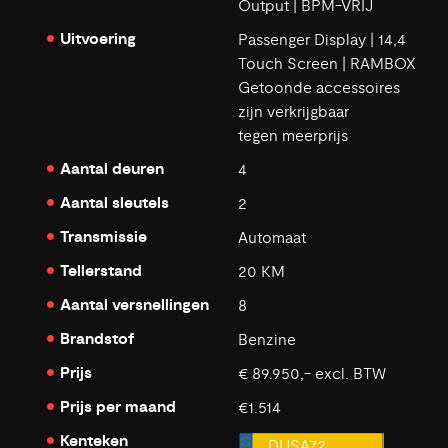
Output | BPM-VRIJ
Uitvoering
Passenger Display | 14,4
Touch Screen | RAMBOX
Getoonde accessoires
zijn verkrijgbaar
tegen meerprijs
Aantal deuren
4
Aantal sleutels
2
Transmissie
Automaat
Tellerstand
20 KM
Aantal versnellingen
8
Brandstof
Benzine
Prijs
€ 89.950,- excl. BTW
Prijs per maand
€1.514
Kenteken
DUSA72