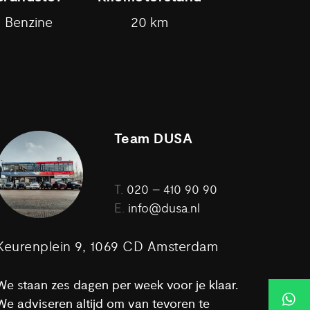
Benzine
20 km
Team DUSA
T.
020 – 410 90 90
E.
info@dusa.nl
Keurenplein 9, 1069 CD Amsterdam
We staan zes dagen per week voor je klaar.
We adviseren altijd om van tevoren te