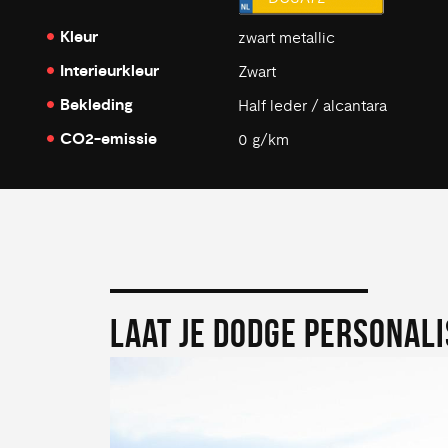
Kleur
zwart metallic
Interieurkleur
Zwart
Bekleding
Half leder / alcantara
CO2-emissie
0 g/km
LAAT JE DODGE PERSONAL