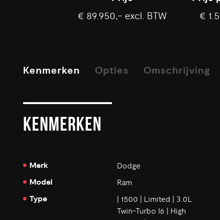
€ 89.950,- excl. BTW
€ 1.5
Kenmerken
Opties
Omschrijving
KENMERKEN
Merk
Dodge
Model
Ram
Type
| 1500 | Limited | 3.0L
Twin-Turbo I6 | High