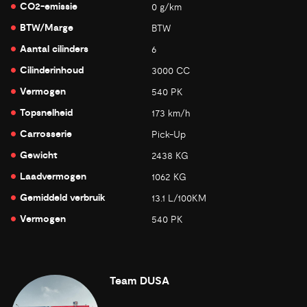
CO2-emissie
0 g/km
BTW/Marge
BTW
Aantal cilinders
6
Cilinderinhoud
3000 CC
Vermogen
540 PK
Topsnelheid
173 km/h
Carrosserie
Pick-Up
Gewicht
2438 KG
Laadvermogen
1062 KG
Gemiddeld verbruik
13.1 L/100KM
Vermogen
540 PK
Team DUSA