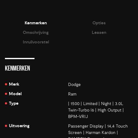
Kenmerken
Opties
Omschrijving
Leasen
Inruilvoorstel
KENMERKEN
Merk
Dodge
Model
Ram
Type
| 1500 | Limited | Night | 3.0L
Twin-Turbo I6 | High Output |
BPM-VRIJ
Uitvoering
Passenger Display | 14,4 Touch
Screen | Harman Kardon |