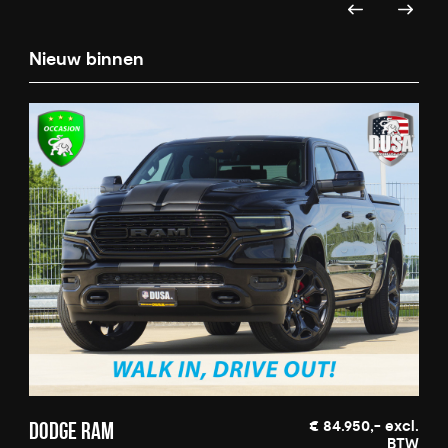
Nieuw binnen
Ni
€ 84.950,- excl.
DODGE RAM
GMC
BTW