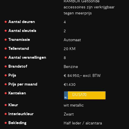
RAMBOX Getoonde
accessoires zijn verkrijgbaar
tegen meerprijs
Aantal deuren
4
Aantal sleutels
2
Transmissie
Automaat
Tellerstand
20 KM
Aantal versnellingen
8
Brandstof
Benzine
Prijs
€ 84.950,- excl. BTW
Prijs per maand
€1.430
Kenteken
DUSA70
Kleur
wit metallic
Interieurkleur
Zwart
Bekleding
Half leder / alcantara