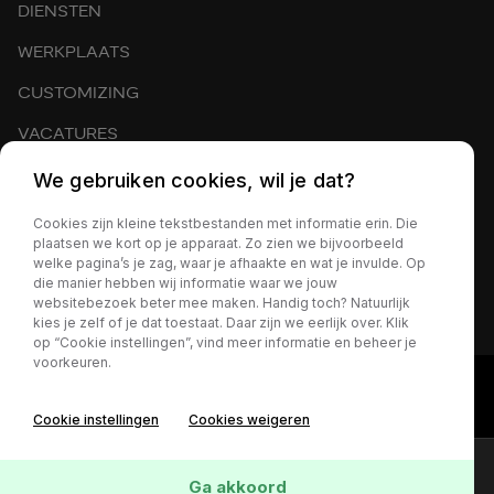
DIENSTEN
WERKPLAATS
CUSTOMIZING
VACATURES
EXPORT
We gebruiken cookies, wil je dat?
OVER ONS
Cookies zijn kleine tekstbestanden met informatie erin. Die
plaatsen we kort op je apparaat. Zo zien we bijvoorbeeld
CONTACT
welke pagina’s je zag, waar je afhaakte en wat je invulde. Op
die manier hebben wij informatie waar we jouw
NIEUWS
websitebezoek beter mee maken. Handig toch? Natuurlijk
kies je zelf of je dat toestaat. Daar zijn we eerlijk over. Klik
op “Cookie instellingen”, vind meer informatie en beheer je
voorkeuren.
Cookie instellingen
Cookies weigeren
Online lease offerte?
Contact
Ga akkoord