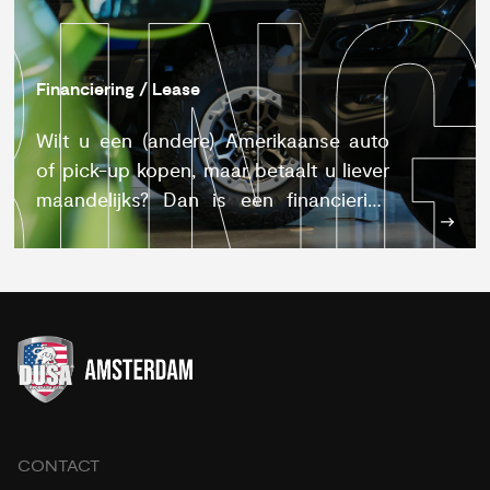
RIN
KER
UW
F
Financiering / Lease
Wilt u een (andere) Amerikaanse auto
of pick-up kopen, maar betaalt u liever
maandelijks? Dan is een financiering
voor uw Amerikaanse auto en pick-up
een optie.
CONTACT