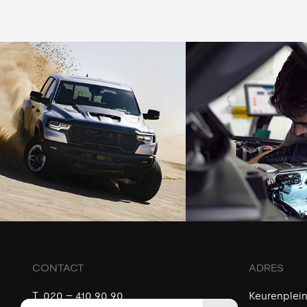
CONTACT
ADRES
T.
020 – 410 90 90
Keurenplein