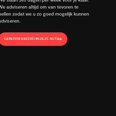
We staan zes dagen per week voor je klaar.
We adviseren altijd om van tevoren te
bellen zodat we u zo goed mogelijk kunnen
adviseren.
GEÏNTERESSEERD IN DEZE AUTO