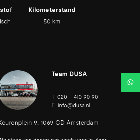
stof
Kilometerstand
isch
50 km
Team DUSA
T.
020 – 410 90 90
E.
info@dusa.nl
Keurenplein 9, 1069 CD Amsterdam