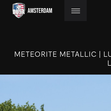
HOME
AANBOD
METEORITE METALLIC | L
DIENSTEN
WERKPLAATS
CUSTOMIZING
VACATURES
EXPORT