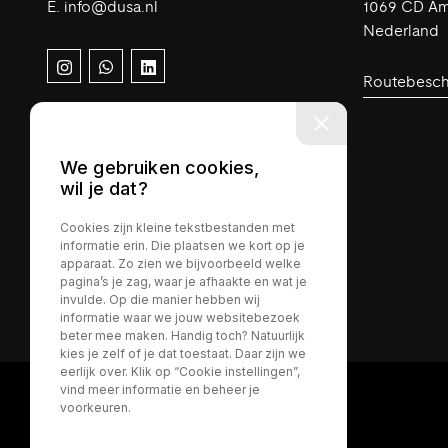
E.
info@dusa.nl
1069 CD A
OVER
Nederland
ONS
CONTACT
Routebeschr
NIEUWS
We gebruiken cookies,
wil je dat?
Cookies zijn kleine tekstbestanden met
informatie erin. Die plaatsen we kort op je
apparaat. Zo zien we bijvoorbeeld welke
pagina’s je zag, waar je afhaakte en wat je
invulde. Op die manier hebben wij
informatie waar we jouw websitebezoek
beter mee maken. Handig toch? Natuurlijk
kies je zelf of je dat toestaat. Daar zijn we
eerlijk over. Klik op “Cookie instellingen”,
vind meer informatie en beheer je
voorkeuren.