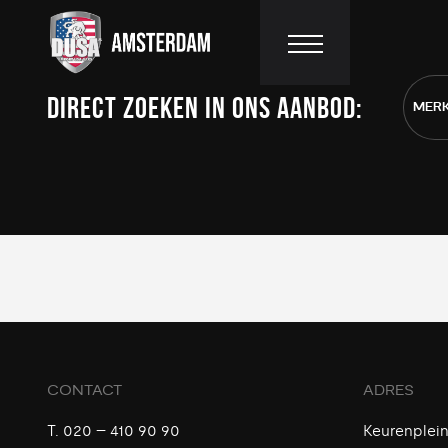
DIRECT ZOEKEN IN ONS AANBOD:
HOME
AANBOD
DIENSTEN
WERKPLAATS
CUSTOMIZING
VACATURES
CONTACT
ADRES
EXPORT
T.
020 – 410 90 90
Keurenplein