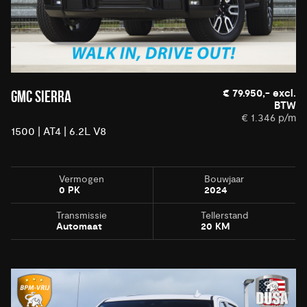
€ 79.950,- excl.
GMC SIERRA
BTW
€ 1.346 p/m
1500 | AT4 | 6.2L V8
Vermogen
Bouwjaar
0 PK
2024
Transmissie
Tellerstand
Automaat
20 KM