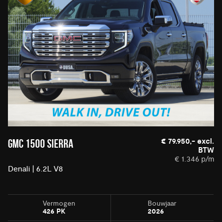
€ 79.950,- excl.
GMC 1500 SIERRA
BTW
€ 1.346 p/m
Denali | 6.2L V8
Vermogen
Bouwjaar
426 PK
2026