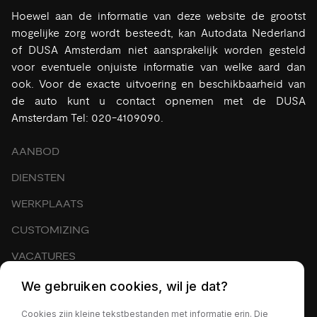
Hoewel aan de informatie van deze website de grootst
mogelijke zorg wordt besteedt, kan Autodata Nederland
of DUSA Amsterdam niet aansprakelijk worden gesteld
voor eventuele onjuiste informatie van welke aard dan
ook. Voor de exacte uitvoering en beschikbaarheid van
de auto kunt u contact opnemen met de DUSA
Amsterdam Tel: 020-4109090.
AANBOD
DIENSTEN
WERKPLAATS
CUSTOMIZING
VACATURES
EXPORT
We gebruiken cookies, wil je dat?
OVER ONS
Cookies zijn kleine tekstbestanden met informatie erin. Die